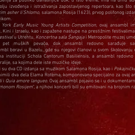
vođenja za publiku današnjice dok, u isto vreme, ima na umu ade
lju izvođenja i istraživanja zapostavljenog repertoara, kao što
im asher li'Shlomo
, salamona Rosija (1623), prvog polifonog izda
tikom.
a
York Early Music Young Artists Competition
, ovaj ansambl im
 Kini i Izraelu, kao i zapažene nastupe na prestižnim festivali
stival
u Utrehtu,
Koncertna sala Šangaja
i Metropolite muzej ume
 pet muških pevača, dok ansambl redovno sarađuje s
mbl boravi u Bazelu, gde su njegovi članovi u svom školovanju d
a instituciji Schola Cantorum Basiliensis, a ansambl redovno
alije, sa kojima dele iste muzičke ideje.
i su dva CD izdanja sa muzikom Salamona Rosija, kao i
Pokajničk
 snimili dva dela Elama Rotema, komponovana specijalno za ovaj 
i
i
Quia amore langueo
. Ovaj ansambl pojavio se i u dokumentarn
lamonom Rosijem
", a njihovi koncerti bili su emitovani na brojnim 