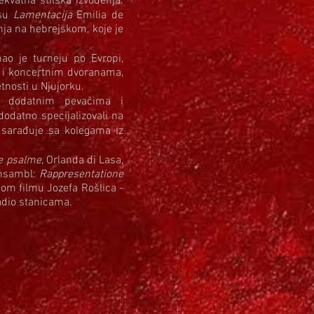
kvatna stilska izvođenja.
 su
Lamentacija
Emilia de
nja na hebrejskom, koje je
ao je turneju po Evropi,
ma i koncertnim dvoranama,
tnosti u Njujorku.
a dodatnim pevačima i
odatno specijalizovali na
 sarađuje sa kolegama iz
e psalme
, Orlanda di Lasa,
ansambl:
Rappresentatione
om filmu Jozefa Rošlica -
radio stanicama.