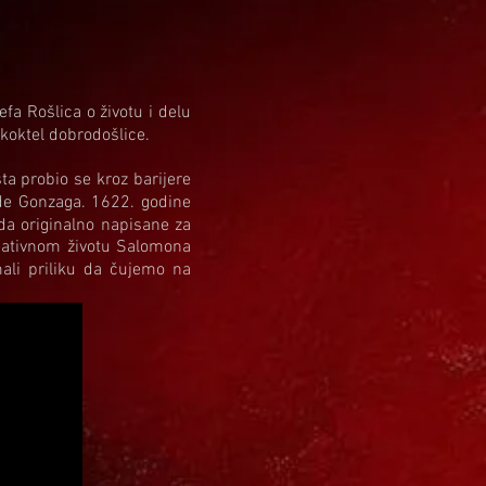
a Rošlica o životu i delu
 koktel dobrodošlice.
ta probio se kroz barijere
ode Gonzaga. 1622. godine
ada originalno napisane za
reativnom životu Salomona
ali priliku da čujemo na