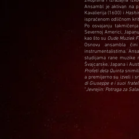
živopisna i izražajna iz
Ansambl je aktivan na po
Kavalierija (1600) i
Hashir
ispraćenom odličnom kri
Po osvajanju takmičenj
Severnoj Americi, Japanu,
kao što su
Oude Muziek Fe
Osnovu ansambla čini
instrumentalistima. Ansa
studijama rane muzike n
Švajcarske, Japana i Austr
Profeti dela Quinta
snimil
a premijerno su izveli i
di Giuseppe e i suoi fratell
"
Jevrejin: Potraga za Sa