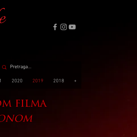
e
1
2020
2019
2018
+
om filma
monom