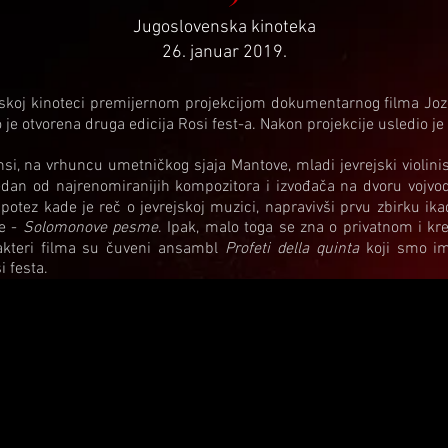
Jugoslovenska kinoteka
26. januar 2019.
skoj kinoteci premijernom projekcijom dokumentarnog filma Jozef
je otvorena druga edicija Rosi fest-a. Nakon projekcije usledio je
si, na vrhuncu umetničkog sjaja Mantove, mladi jevrejski violinis
jedan od najrenomiranijih kompozitora i izvođača na dvoru vojv
 potez kade je reč o jevrejskoj muzici, napravivši prvu zbirku ik
ve -
Solomonove pesme
. Ipak, malo toga se zna o privatnom i k
 akteri filma su čuveni ansambl
Profeti della quinta
koji smo im
i festa.