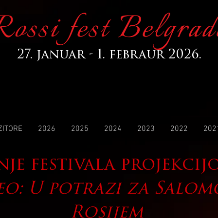
Rossi fest Belgrad
27. januar - 1. febraur 2026.
ZITORE
2026
2025
2024
2023
2022
202
je festivala projekcij
eo: U potrazi za Salo
Rosijem