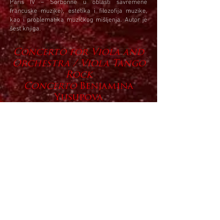
Paris IV – Sorbonne u oblasti savremene
francuske muzike), estetika i filozofija muzike,
kao i problematika muzičkog mišljenja. Autor je
šest knjiga.
Concerto for Viola and
Orchestra / Viola Tango
Rock
Concerto
Benjamina
Yusupova
Muzika ima viziju –
slušajući druge i sebe
kroz nju
Budući da je muzika pre svega kulturni fenomen
(jer ne postoji nijedna kultura bez muzike i jer
svaki čovek poseduje tu suptilnu veštinu
signifikantnog iako intuitivnog razumevanja
muzike), čije je bitno svojstvo različitost (mnoštvo,
raznovrsnost i koegzistencija muzičkih identiteta),
pitanje koje se uvek nanovo nameće, a danas se
čini posebno intrigantnim, jeste kada i kako nas
muzika pokreće, ili ka čemu nas pokreće? Drugim