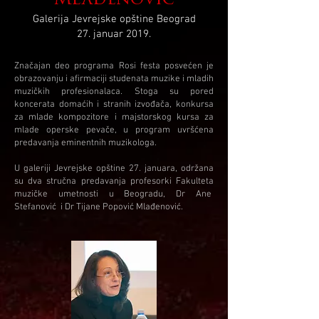
Mlađenović
Galerija Jevrejske opštine Beograd
27. januar 2019.
Značajan deo programa Rosi festa posvećen je
obrazovanju i afirmaciji studenata muzike i mladih
muzičkih profesionalaca. Stoga su pored
koncerata domaćih i stranih izvođača, konkursa
za mlade kompozitore i majstorskog kursa za
mlade operske pevače, u program uvršćena
predavanja eminentnih muzikologa.
U galeriji Jevrejske opštine 27. januara, održana
su dva stručna predavanja profesorki Fakulteta
muzičke umetnosti u Beogradu, Dr Ane
Stefanović i Dr Tijane Popović Mlađenović.