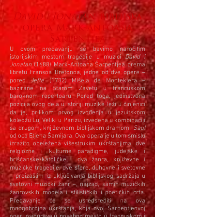
David i Jonatan
, biblijska
opera Mark-Antoana
Šarpentjea
U ovom predavanju se bavimo naročitim
istorijskim mestom tragedije u muzici
David i
Jonatan
(1688) Mark-Antoana Šarpentjea prema
libretu Fransoa Bretonoa, jedne od dve opere –
pored
Jefte
(1732) Mišela de Monteklera −
bazirane na Starom Zavetu u francuskom
baroknom repertoaru. Pored toga, jedinstvena
pozicija ovog dela u istoriji muzike leži u činjenici
da je, prilikom prvog izvođenja u jezuitskom
koledžu Luj Veliki u Parizu, izvedena u kombinaciji
sa drugom, književnom biblijskom dramom,
Saul
od oca Etjena Šamijara. Ova opera je u tom smislu
izrazito obeležena višestrukim ukrštanjima: dve
relgiozne i kulturne paradigme, judejske i
hrišćanske/katoličke, dva žanra, književne i
muzičke tragedije, dve sfere, duhovne i svetovne
– proizašlim iz uključivanja biblijskog sadržaja u
svetovni muzički žanr −, najzad, samih muzičkih
žanrovskih modela i stilističkih i poetičkih crta.
Predavanje će se usredsrediti na ova
mnogobrojna ukrštanja, koja ovoj Šarpentjeovoj
operi osiguravaju posebno mesto u francuskom i