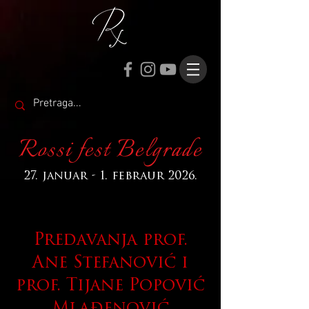
Rossi fest Belgrade
27. januar - 1. febraur 2026.
Predavanja prof.
Ane Stefanović i
prof. Tijane Popović