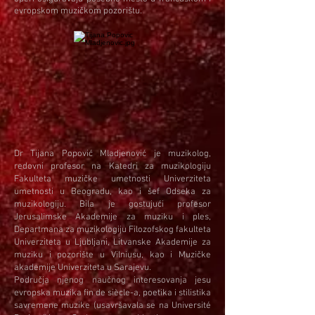
evropskom muzičkom pozorištu.
Dr Tijana Popović Mladjenović je muzikolog,
redovni profesor na Katedri za muzikologiju
Fakulteta muzičke umetnosti Univerziteta
umetnosti u Beogradu, kao i šef Odseka za
muzikologiju. Bila je gostujući profesor
Jerusalimske Akademije za muziku i ples,
Departmana za muzikologiju Filozofskog fakulteta
Univerziteta u Ljubljani, Litvanske Akademije za
muziku i pozorište u Vilniusu, kao i Muzičke
akademije Univerziteta u Sarajevu.
Područja njenog naučnog interesovanja jesu
evropska muzika fin de siècle-a, poetika i stilistika
savremene muzike (usavršavala se na Université