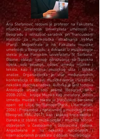
Ana Stefanović redovni je profesor na Fakultetu
muzicke umetnosti Univerziteta umetnosti u
Beogradu i istrazivač-saradnik pri francuskom
Institutu za muzikološka istraživanja IreMus
(Pariz). Magistrirala je na Fakultetu muzičke
umetnosti u Beogradu, a doktorat iz muzikologije
stekla je na Pariskom univerzitetu IV, Sorbona.
Glavne oblasti njenog istrazivanja su barokna
opera, solo pevanje, odnos izmedju muzike i
teksta, kao i pitanja muzickog stila i stilske
analize. Organizatorka je više međunarodnih
konferencija iz oblasti muzičke teorije i urednica
nekoliko zbornika radova. Autorka je šest tomova
Antologije srpske solo pesme (Beograd, UKS,
2008-2014)
, knjiga Muzika kao metafora, Odnos
izmedju muzike i teksta u francuskoj baroknoj
operi: od Lilija do Ramoa (Paris, L’Harmattan,
2006) i Prolaznost i narativnost u muzickoj drami
(Beograd, FMU, 2017), kao i velikog broja studija i
članaka iz oblasti muzikologije i muzičke teorije,
objavljenih u časopisima i zbornicima radova.
Angažovana je na nekoliko nacionalnih i
internacionalnih projekata iz oblasti muzikologije.