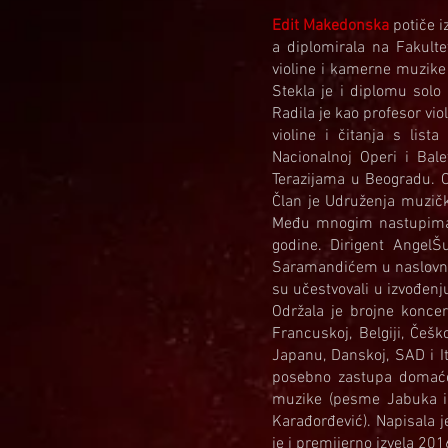
Edit Makedonska
potiče i
a diplomirala na Fakult
violine i kamerne muzike
Stekla je i diplomu solo 
Radila je kao profesor vi
violine i čitanja s lis
Nacionalnoj Operi i Bal
Terazijama u Beogradu. 
Član je Udruženja muzičk
Među mnogim nastupima o
godine. Dirigent Angel
Saramandićem u naslovnoj
su učestvovali u izvođen
Održala je brojne koncer
Francuskoj, Belgiji, Češko
Japanu, Danskoj, SAD i It
posebno zastupa domaće 
muzike (pesme Jabuka i 
Karađorđević). Napisala j
je i premijerno izvela 20