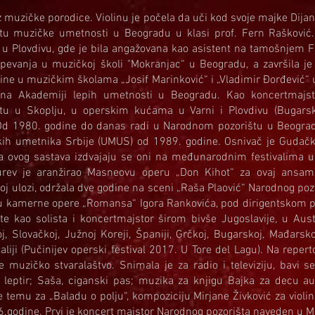
z muzičke porodice. Violinu je počela da uči kod svoje majke Dija
etu muzičke umetnosti u Beogradu u klasi prof. Fern Rašković. 
 u Plovdivu, gde je bila angažovana kao asistent na tamošnjem Fa
pevanja u muzičkoj školi "Mokranjac“ u Beogradu, a završila je 
oline u muzičkim školama „Josif Marinković“ i „Vladimir Đorđević“ 
ta na Akademiji lepih umetnosti u Beogradu. Kao koncertmajs
etu u Skoplju, u operskim kućama u Varni i Plovdivu (Bugarsk
Od 1980. godine do danas radi u Narodnom pozorištu u Beogradu
ih umetnika Srbije (UMUS) od 1989. godine. Osnivač je Gudačko
vog sastava izdvajaju se oni na međunarodnim festivalima u
Šurev je aranžirao Masneovu operu „Don Kihot“ za ovaj ansam
 ulozi, održala dve godine na sceni „Raša Plaović“ Narodnog poz
ju kamerne opere „Romansa“ Igora Rankovića, pod dirigentskom 
te kao solista i koncertmajstor širom bivše Jugoslavije, u Austr
j, Slovačkoj, Južnoj Koreji, Španiji, Grčkoj, Bugarskoj, Mađarskoj
aliji (Pučinijev operski festival 2017. U Tore del Lagu). Na repert
muzičko stvaralaštvo. Snimala je za radio i televiziju, bavi 
leptir; Saša, ciganski pas; muzika za knjigu Bajka za decu aut
e temu za „Baladu o polju“, kompoziciju Mirjane Živković za violin
16.godine. Prvi je koncert majstor Narodnog pozorišta naveden u 