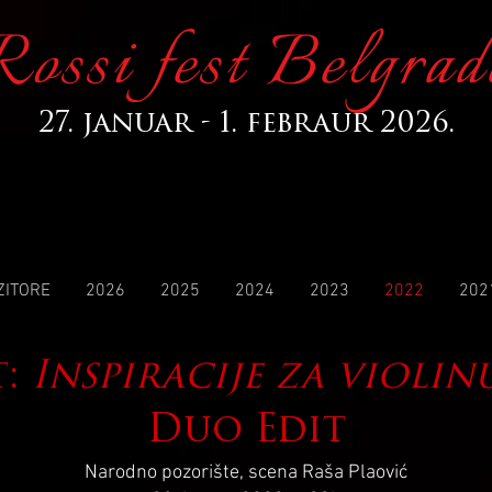
Rossi fest Belgrad
27. januar - 1. febraur 2026.
ZITORE
2026
2025
2024
2023
2022
202
t:
Inspiracije za violin
Duo Edit
Narodno pozorište, scena Raša Plaović