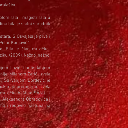
aralaštvu.
lomirala i magistrirala u
ina bila je stalni saradnik
tara. S Osvajala je prve i
etar Konjović“.
e. Bila je član muzičko-
iku (2009), Nežno, nežno,
om Lazić, flautistkinjom
je, Milanom Zarić, izvela
“. Sa Vanjom Đorđević je
ačkim je premijerno izvela
ke muzičke baštine SANU. U
g, Aleksandra Obradovića i
ima i redovno nastupa na