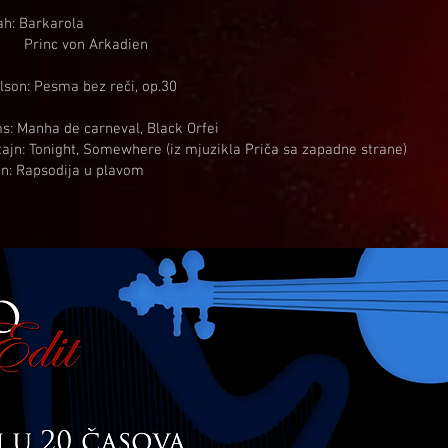
ah: Barkarola
Princ von Arkadien
lson: Pesma bez reči, op.30
ams: Manha de carneval, Black Orfei
tajn: Tonight, Somewhere (iz mjuzikla Priča sa zapadne strane)
in: Rapsodija u plavom