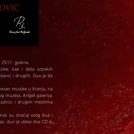
n 2011. godine.
zike, kao i dela srpskih
jević i drugih). Duo je do
 mesec muzike u Vranju, na
 muzeja, Artget galerija,
 Loznici i drugim mestima
ali su značaj ovog dua i
ac, duo je izdao dva CD-a,