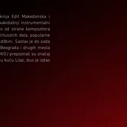
stkinja Edit Makedonska i
vakidašnji instrumentalni
no od strane kompozitora
irtuoznih dela, popularne
udžbini. Sastav je do sada
a Beograda i drugih mesta
OKOJ prepoznali su značaj
u kuću Lilac, duo je izdao