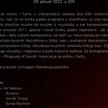
28. januar 2022. u 20h
za violinu i harfu, u interpretaciji sastava Duo Edit (violini
us), naći će se široka paleta programa u aranžmanu za ovaj nes
la klasične muzike do muzike iz mjuzikala, a sve komponova
je osnovan 2011. godine i izvodi široku paletu repertoara - od v
 kao i dela srpskih kompozitora, od kojih su neka nastala po nar
astupa brojnim festivalima u Srbiji, kao i značajnim dvoranam
kompozitora Srbije, Udruženje muzičkih umetnika Srbije, kao i S
daje očuvanju i negovanju srpske kulturne baštine. Za diskografsk
– Rhapsody of Sound i Inspiracije za violinu i harfu.
e preuzeti na blagajni Narodnog pozorišta
m:
ki: Air Hebreic
Rondino
Soiréé Turque
Danse Roumain