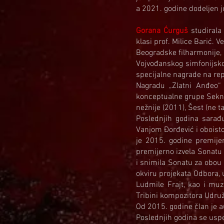
a 2021. godine dodeljen j
Gorana Ćurguš
studirala 
klasi prof. Milice Barić. 
Beogradske filharmonije,
Vojvođanskog simfonijskog
specijalne nagrade na re
Nagradu „Zlatni Anđeo“ 
konceptualne grupe Seknd
nežnije (2011), Šest (ne ta
Poslednjih godina sarađ
Vanjom Đorđević i oboist
je 2015. godine premije
premijerno izvela Sonatu 
i snimila Sonatu za obou 
okviru projekata Odbora, 
Ludmile Frajt, kao i mu
Tribini kompozitora Udru
Od 2015. godine član je 
Poslednjih godina se uspe