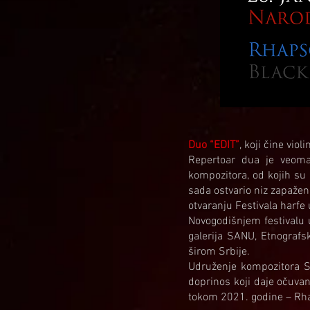
Duo “EDIT”
, koji čine vio
Repertoar dua je veoma 
kompozitora, od kojih su 
sada ostvario niz zapažen
otvaranju Festivala harfe
Novogodišnjem festivalu 
galerija SANU, Etnografs
širom Srbije.
Udruženje kompozitora S
doprinos koji daje očuvan
tokom 2021. godine – Rhap