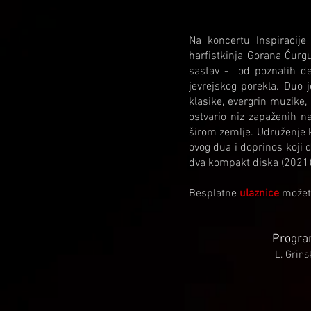
Na koncertu Inspiracije 
harfistkinja Gorana Ćurg
sastav - od poznatih de
jevrejskog porekla. Duo 
klasike, evergrin muzike,
ostvario niz zapaženih n
širom zemlje. Udruženje 
ovog dua i doprinos koji 
dva kompakt diska (2021) 
Besplatne
ulaznice
možet
Progra
L. Grins