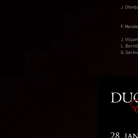
J. Ofenb
F. Mende
J. Vilij
L. Bernš
G. Geršv