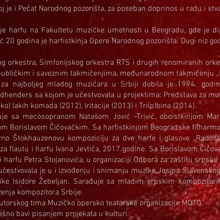
oj je i Pečat Narodnog pozorišta, za poseban doprinos u radu i stv
je harfu na Fakultetu muzičke umetnosti u Beogradu, gde je dip
Već 20 godina je harfistkinja Opere Narodnog pozorišta. Dugi niz god
 orkestra, Simfonijskog orkestra RTS i drugih renomiranih orkes
publičkim i saveznim takmičenjima, međunarodnom takmičenju „P
za najboljeg mladog muzičara u Srbiji dobila je 1994. godin
henders sa kojom je učestvovala u projektima: Predstava za muz
ko) lakih komada (2012), Iritacije (2013) i Tri(p)bina (2014).
uje sa mecosopranom Natašom Jović –Trivić, oboistkinjom Marij
om Borislavom Čičovačkim. Sa harfistkinjom Beogradske filharmoni
rno Štokhauzenovu kompoziciju za dve harfe i glasove „Radost
za flautu i harfu Ivana Jevtića, 2017.godine. Sa Borislavom Čičov
i harfu Petra Stojanovića, u organizaciji Odbora za zaštitu srps
učestvovala je u i izvođenju i snimanju muzike Josipa Slavensko
zike Isidore Žebeljan. Sarađuje sa mladim srpskim kompozitor
ženja kompozitora Srbije.
autorskog tima Muzičko opersko teatarske organizacije MOTO.
šno bavi pisanjem projekata u kulturi.