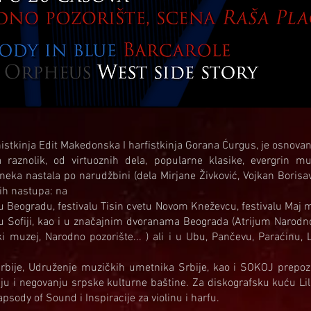
linistkinja Edit Makedonska I harfistkinja Gorana Ćurgus, je osnova
raznolik, od virtuoznih dela, popularne klasike, evergrin mu
neka nastala po narudžbini (dela Mirjane Živković, Vojkan Borisavl
ih nastupa: na
 u Beogradu, festivalu Tisin cvetu Novom Kneževcu, festivalu Maj
u Sofiji, kao i u značajnim dvoranama Beograda (Atrijum Narodnog
ki muzej, Narodno pozorište... ) ali i u Ubu, Pančevu, Paraćinu,
rbije, Udruženje muzičkih umetnika Srbije, kao i SOKOJ prepozn
ju i negovanju srpske kulturne baštine. Za diskografsku kuću Lil
sody of Sound i Inspiracije za violinu i harfu.