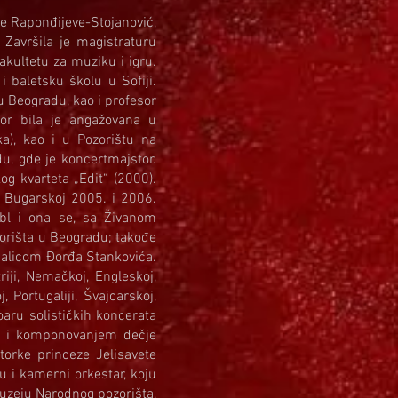
ne Raponđijeve-Stojanović,
Završila je magistraturu
kultetu za muziku i igru.
i baletsku školu u Sofiji.
u Beogradu, kao i profesor
tor bila je angažovana u
a), kao i u Pozorištu na
, gde je koncertmajstor.
g kvarteta „Edit“ (2000).
 Bugarskoj 2005. i 2006.
bl i ona se, sa Živanom
orišta u Beogradu; takođe
palicom Đorđa Stankovića.
iji, Nemačkoj, Engleskoj,
, Portugaliji, Švajcarskoj,
oaru solističkih koncerata
se i komponovanjem dečje
orke princeze Jelisavete
u i kamerni orkestar, koju
Muzeju Narodnog pozorišta,