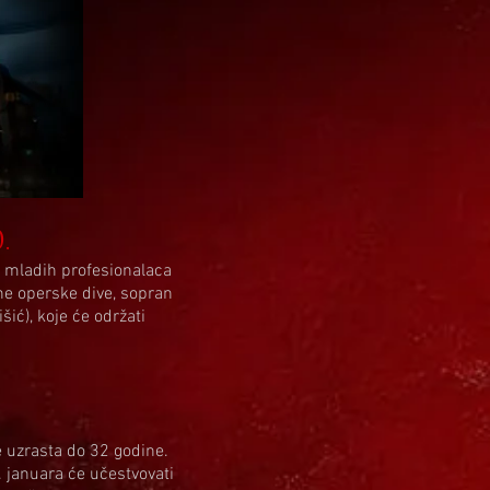
.
 mladih profesionalaca
ne operske dive, sopran
ić), koje će održati
e uzrasta do 32 godine.
. januara će učestvovati