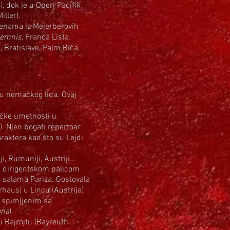
 dok je u Operi Pacifik
iller).
scenama iz Mejerberovih
lemnis
, Franca Lista.
Bratislave, Palm Biča,
nru nemačkog lida. Ovaj
ičke umetnosti u
 Njen bogati repertoar
raktera kao što su Lejdi
, Rumuniji, Austriji...
d dirigentskom palicom
m salama Pariza. Gostovala
haus) u Lincu (Austrija)
a snimljenim sa
ana
).
u Bajrojtu (Bayreuth