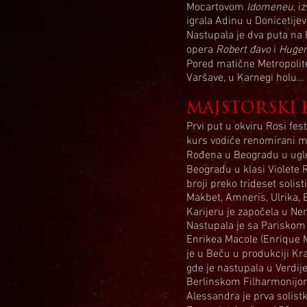
Mocartovom
Idomeneu
, 
igrala Adinu u Donicetij
Nastupala je dva puta na 
opera
Robert đavo
i
Hugen
Pored matične Metropolit
Varšave, u Karnegi holu…
MAJSTORSKI 
Prvi put u okviru Rosi fes
kurs vodiće renomirani 
Rođena u Beogradu u ugle
Beogradu u klasi Violete
broji preko trideset soli
Makbet, Amneris, Ulrika, 
Karijeru je započela u Nem
Nastupala je sa Pariskom
Enrikea Macole (Enrique M
je u Beču u produkciji Kr
gde je nastupala u Verdi
Berlinskom Filharmonijom
Alessandra je prva solistk