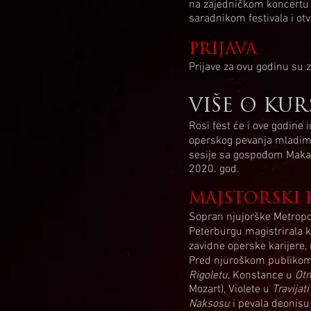
na zajedničkom koncertu u
saradnikom festivala i otv
PRIJAVA
Prijave za ovu godinu su 
VIŠE O KU
Rosi fest će i ove godine
operskog pevanja mladim 
sesije sa gospođom Makar
2020. god.
MAJSTORSKI 
Sopran njujorške Metropo
Peterburgu magistrirala kl
zavidne operske karijere,
Pred njuroškom publikom j
Rigoletu
, Konstance u
Otm
Mozart), Violete u
Travijat
Naksosu
i pevala deonisu