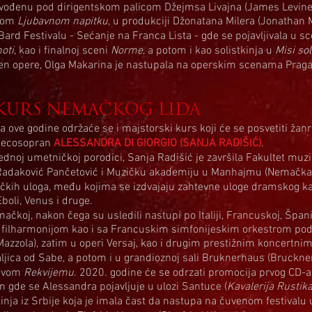
izvođenu pod dirigentskom palicom Džejmsa Livajna (James Levine),
evom
Ljubavnom napitku
, u produkciji Džonatana Milera (Jonathan M
Bard Festivalu - Sećanje na Franca Lista - gde se pojavljivala u 
oti
, kao i finalnoj sceni
Norme
, a potom i kao solistkinja u
Misi so
en opere, Olga Makarina je nastupala na operskim scenama Praga, 
KURS NEMAČKOG LIDA
ta ove godine održaće se i majstorski kurs koji će se posvetiti ža
mecosopran
ALESSANDRA DI GIORGIO (SANJA RADIŠIĆ)
.
dnoj umetničkoj porodici, Sanja Radišić je završila Fakultet muz
 Radaković Pančetović i Muzičku akademiju u Manhajmu (Nemačka).
stičkih uloga, među kojima se izdvajaju zahtevne uloge dramskog ka
Eboli, Venus i druge.
ačkoj, nakon čega su usledili nastupi po Italiji, Francuskoj, Španiji
 filharmonijom kao i sa Francuskim simfonijeskim orkestrom po
azzola), zatim u operi Versaj, kao i drugim prestižnim koncertni
aljica od Sabe, a potom i u grandioznoj sali Bruknerhaus (Bruckner
jevom
Rekvijemu
. 2020. godine će se odrzati promocija prvog CD-
 gde se Alessandra pojavljuje u ulozi Santuce (
Kavalerija Rustik
inja iz Srbije koja je imala čast da nastupa na čuvenom festivalu 