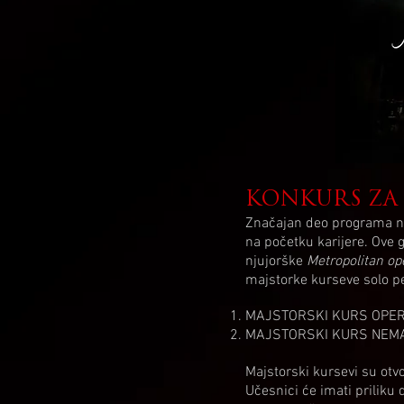
KONKURS ZA 
Značajan deo programa na
na početku karijere. Ove
njujorške
Metropolitan op
majstorke kurseve solo pe
MAJSTORSKI KURS OPE
MAJSTORSKI KURS NEMA
Majstorski kursevi su otv
Učesnici će imati priliku 