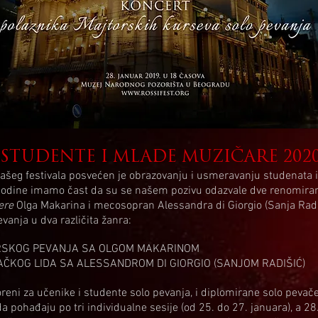
STUDENTE I MLADE MUZIČARE 2020
šeg festivala posvećen je obrazovanju i usmeravanju studenata i
 godine imamo čast da su se našem pozivu odazvale dve renomira
ere
Olga Makarina i mecosopran Alessandra di Giorgio (Sanja Radiš
vanja u dva različita žanra:
RSKOG PEVANJA SA OLGOM MAKARINOM
ČKOG LIDA SA ALESSANDROM DI GIORGIO (SANJOM RADIŠIĆ)
oreni za učenike i studente solo pevanja, i diplomirane solo pevač
da pohađaju po tri individualne sesije (od 25. do 27. januara), a 28