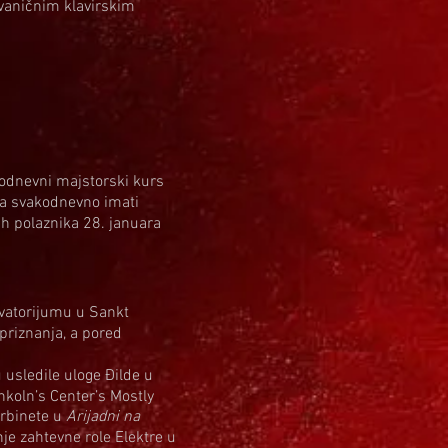
zvaničnim klavirskim
rodnevni majstorski kurs
la svakodnevno imati
h polaznika 28. januara
ervatorijumu u Sankt
 priznanja, a pored
usledile uloge Đilde u
inkoln’s Center’s Mostly
Cerbinete u
Arijadni na
je zahtevne role Elektre u