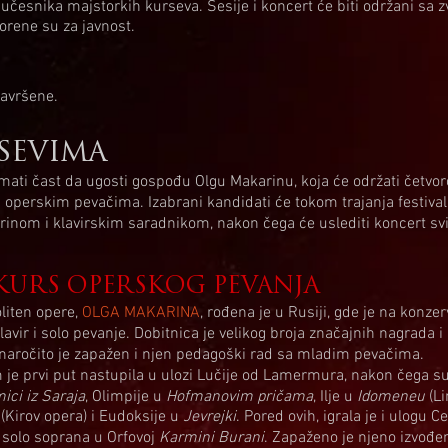
česnika majstorkih kurseva. Sesije i koncert će biti održani sa 
orene su za javnost.
završene.
RSEVIMA
 imati čast da ugosti gospođu Olgu Makarinu, koja će održati četvo
operskim pevačima. Izabrani kandidati će tokom trajanja festiva
inom i klavirskim saradnikom, nakon čega će uslediti koncert svi
KURS OPERSKOG PEVANJA
liten opere,
OLGA MAKARINA
, rođena je u Rusiji, gde je na konz
avir i solo pevanje. Dobitnica je velikog broja značajnih nagrada i
 naročito je zapažen i njen pedagoški rad sa mladim pevačima.
e prvi put nastupila u ulozi Lučije od Lamermura, nakon čega su 
ici iz Saraja
, Olimpije u
Hofmanovim pričama
, Ilje u
Idomeneu
(L
i
(Kirov opera) i Eudoksije u
Jevrejki
. Pored ovih, igrala je i ulogu 
 solo soprana u Orfovoj
Karmini Burani
. Zapaženo je njeno izvođen