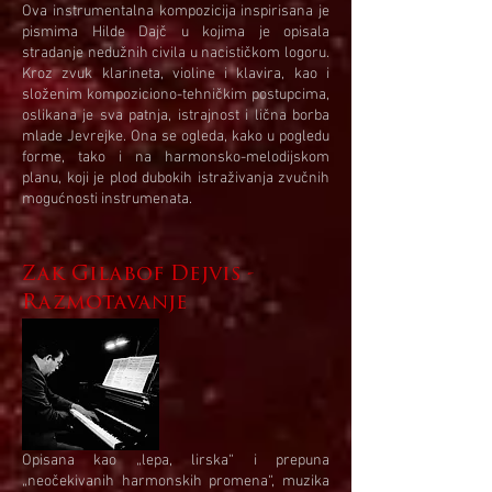
Ova instrumentalna kompozicija inspirisana je
pismima Hilde Dajč u kojima je opisala
stradanje nedužnih civila u nacističkom logoru.
Kroz zvuk klarineta, violine i klavira, kao i
složenim kompoziciono-tehničkim postupcima,
oslikana je sva patnja, istrajnost i lična borba
mlade Jevrejke. Ona se ogleda, kako u pogledu
forme, tako i na harmonsko-melodijskom
planu, koji je plod dubokih istraživanja zvučnih
mogućnosti instrumenata.
Zak Gilabof Dejvis -
Razmotavanje
Opisana kao „lepa, lirska“ i prepuna
„neočekivanih harmonskih promena“, muzika