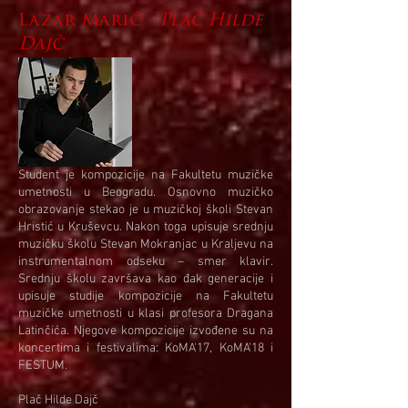
Lazar Marić -
Plač Hilde
Dajč
Student je kompozicije na Fakultetu muzičke
umetnosti u Beogradu. Osnovno muzičko
obrazovanje stekao je u muzičkoj školi Stevan
Hristić u Kruševcu. Nakon toga upisuje srednju
muzičku školu Stevan Mokranjac u Kraljevu na
instrumentalnom odseku – smer klavir.
Srednju školu završava kao đak generacije i
upisuje studije kompozicije na Fakultetu
muzičke umetnosti u klasi profesora Dragana
Latinčića. Njegove kompozicije izvođene su na
koncertima i festivalima: KoMA'17, KoMA'18 i
FESTUM.
Plač Hilde Dajč