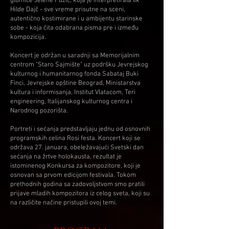
glumice Jelene Puzić, koja je interpretirala lik
Hilde Dajč - sve vreme prisutne na sceni,
autentično kostimirane i u ambijentu starinske
sobe - koja čita odabrana pisma pre i između
kompozicija.
Koncert je održan u saradnji sa Memorijalnim
centrom "Staro Sajmište" uz podršku Jevrejskog
kulturnog i humanitarnog fonda Sabataj Buki
Finci, Jevrejske opštine Beograd, Ministarstva
kultura i informisanja, Institut Vlatacom, Teri
engineering, Italijanskog kulturnog centra i
Narodnog pozorišta.
Portreti i sećanja predstavljaju jednu od osnovnih
programskih celina Rosi festa. Koncert koji se
održava 27. januara, obeležavajući Svetski dan
sećanja na žrtve holokausta, rezultat je
istominenog Konkursa za kompozitore, koji je
osnovan sa prvom edicijom festivala. Tokom
prethodnih godina sa zadovoljstvom smo pratili
prijave mladih kompozitora iz celog sveta, koji su
na različite načine pristupili ovoj temi.