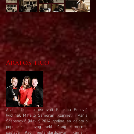
Aratos trio
Aratos Trio su osnovali Katarina Popović
(violina), Mihailo Samoran (klarinet) i Vanja
Šćepanović (klavir) 2014. godine, sa idejom o
popularizaciji ovog neklasičnog kamernog
sastava. Kao nestandardizovani kamerni