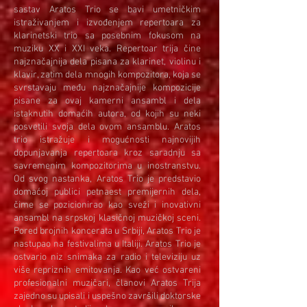
sastav Aratos Trio se bavi umetničkim
istraživanjem i izvođenjem repertoara za
klarinetski trio sa posebnim fokusom na
muziku XX i XXI veka. Repertoar trija čine
najznačajnija dela pisana za klarinet, violinu i
klavir, zatim dela mnogih kompozitora, koja se
svrstavaju među najznačajnije kompozicije
pisane za ovaj kamerni ansambl i dela
istaknutih domaćih autora, od kojih su neki
posvetili svoja dela ovom ansamblu. Aratos
trio istražuje i mogućnosti najnovijih
dopunjavanja repertoara kroz saradnju sa
savremenim kompozitorima u inostranstvu.
Od svog nastanka, Aratos Trio je predstavio
domaćoj publici petnaest premijernih dela,
čime se pozicionirao kao sveži i inovativni
ansambl na srpskoj klasičnoj muzičkoj sceni.
Pored brojnih koncerata u Srbiji, Aratos Trio je
nastupao na festivalima u Italiji. Aratos Trio je
ostvario niz snimaka za radio i televiziju uz
više repriznih emitovanja. Kao već ostvareni
profesionalni muzičari, članovi Aratos Trija
zajedno su upisali i uspešno završili doktorske