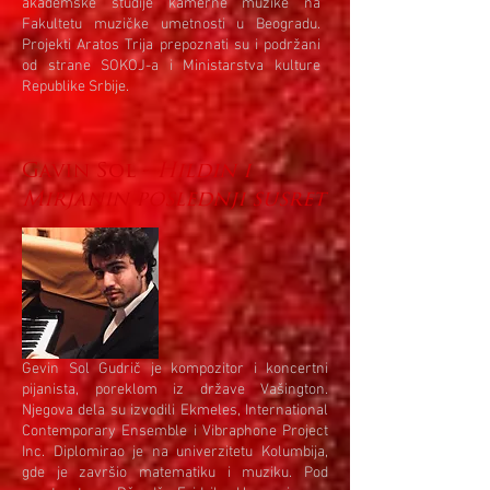
akademske studije kamerne muzike na
Fakultetu muzičke umetnosti u Beogradu.
Projekti Aratos Trija prepoznati su i podržani
od strane SOKOJ-a i Ministarstva kulture
Republike Srbije.
Gavin Sol -
Hildin i
Mirjanin poslednji susret
Gevin Sol Gudrič je kompozitor i koncertni
pijanista, poreklom iz države Vašington.
Njegova dela su izvodili Ekmeles, International
Contemporary Ensemble i Vibraphone Project
Inc. Diplomirao je na univerzitetu Kolumbija,
gde je završio matematiku i muziku. Pod