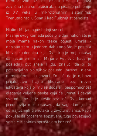
mentorstvom Džordža Fridriha Hasa, njegova
završna teza se fokusirala na pisanje polifonije
iz XV veka u mikrotonalnim sistemima.
Trenutno radi u Španiji kao Fulbrajt stipendista.
Hildin i Mirjanin poslednji susret
Pisanje ovog komada počelo je dan nakon što je
moja mama nakon teske bolesti umrla -
napisao sam u jednom dahu ono što je postala
klavirska deonica trija. Ovaj trio je moj pokušaj
da razumem misli Mirjane Petrović kada je
poslednji put srela Hildu, znajući da bi to
potencijalno bio njihov poslednji susret i njenu
nemogućnost da govori. Znajući da je njihovo
prijateljstvo trajno fiksirano, bez novih
iskustava koja bi mu se dodala, i bespomoćnost
gledanja voljene osobe koja će umreti i davati
sve od sebe da je utešite bez reči. Ovaj komad
predstavlja moj pokušavaj da sagledam jedan
od najtužnijih trenutaka u životu stranca, kao i
pokušaj da prozrem sopstvenu tugu povezujući
se sa Mirjaninim oproštajem bez reči.