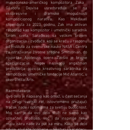
makedonsko-američkog kompozitora Zaka ​​
Gilabofa Dejvisa usredsređuje se na
ekspresivne i dramske mogućnosti
kompozicionog narativa. Kao Mekdauel
stipendista za 2023. godinu, Zak ima aktivan
raspored kao kompozitor i umetnički saradnik
širom sveta. Sarađivao sa velikim brojem
organizacija i izvođača, koji se kreću u rasponu
od Instituta za svemirske nauke NASA i Centra
za istraživanje životne sredine Smitsonian, do
njujorške Apoteozis opere. Zavšio je brojne
specijalizacije. Negov najskoriji angažman
predstavlja pozicija kreativnog saradnika za
kompoziciju, umetničke fondacije Mid Atlantic, u
okviru Milai Arts.
Razmotavanje
Ovo delo je napisano kao omaž, u čast sećanja
na Drugi svetski rat, istovremeno pružajući
tračak nade i optimizma za svetliju budućnost.
Moj san je da ovo delo služi ne samo kao
označitelj prošlosti, već i da inspiriše neku
malu iskru nade za put ka miru. Kako se delo
odvija, slušajte promene u teksturi i karakteru,