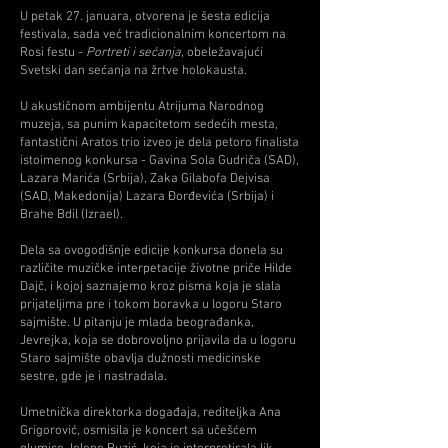
U petak 27. januara, otvorena je šesta edicija
festivala, sada već tradicionalnim koncertom na
Rosi festu -
Portreti i sećanja
, obeležavajući
Svetski dan sećanja na žrtve holokausta.
U akustičnom ambijentu Atrijuma Narodnog
muzeja, sa punim kapacitetom sedećih mesta,
fantastični Aratos trio izveo je dela petoro finalista
istoimenog konkursa - Gavina Sola Gudriča (SAD),
Lazara Marića (Srbija), Zaka Gilabofa Dejvisa
(SAD, Makedonija) Lazara Đorđevića (Srbija) i
Brahe Bdil (Izrael).
Dela sa ovogodišnje edicije konkursa donela su
različite muzičke interpetacije životne priče Hilde
Dajč, i kojoj saznajemo kroz pisma koja je slala
prijateljima pre i tokom boravka u logoru Staro
sajmište. U pitanju je mlada beograđanka,
Jevrejka, koja se dobrovoljno prijavila da u logoru
Staro sajmište obavlja dužnosti medicinske
sestre, gde je i nastradala.
Umetnička direktorka događaja, rediteljka Ana
Grigorović, osmisila je koncert sa učešćem