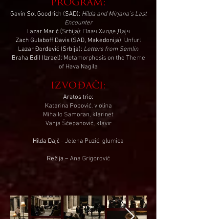
PROGRAM:
Gavin Sol Goodrich (SAD):
Hilda and Mirjana’s Last
Encounter
Lazar Marić (Srbija):
Плач Хилде Дајч
Zach Gulaboff Davis (SAD, Makedonija)
: Unfurl
Lazar Đorđević (Srbija):
Letters from Semlin
Braha Bdil (Izrael)
: Metamo
rphosis on the Theme
of Hava Nagila
IZVOĐAČI:
Aratos trio:
Katarina Popović, violina
Mihailo Samoran, klarinet
Vanja Šćepanović, klavir
Hilda Dajč
- Jelena Puzić, glumica
Režija
– Ana Grigorović