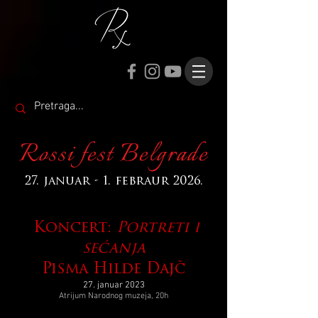
Rossi fest Belgrade
27. januar - 1. febraur 2026.
Koncert:
Portreti i
sećanja
Pisma Hilde Dajč
27. januar
2023
Atrijum Narodnog muzeja, 20h